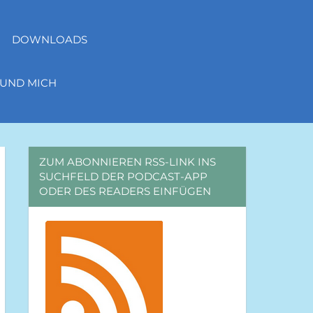
DOWNLOADS
 UND MICH
ZUM ABONNIEREN RSS-LINK INS
SUCHFELD DER PODCAST-APP
ODER DES READERS EINFÜGEN