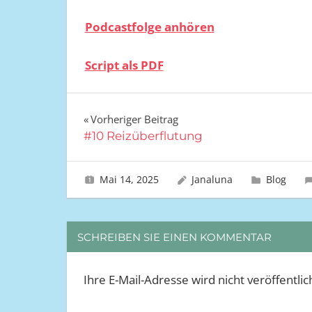
Podcastfolge anhören
Script als PDF
Vorheriger Beitrag
Beitrags-
#10 Reizüberflutung
Navigation
Mai 14, 2025
Janaluna
Blog
SCHREIBEN SIE EINEN KOMMENTAR
Ihre E-Mail-Adresse wird nicht veröffentlic