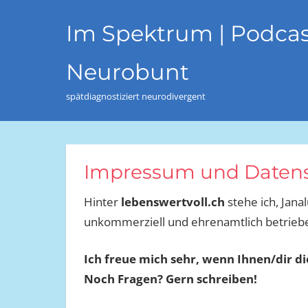
Zum
Im Spektrum | Podcas
Inhalt
springen
Neurobunt
spätdiagnostiziert neurodivergent
Impressum und Datens
Hinter
lebenswertvoll.ch
stehe ich, Jana
unkommerziell und ehrenamtlich betrieb
Ich freue mich sehr, wenn Ihnen/dir di
Noch Fragen? Gern schreiben!