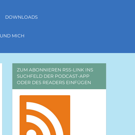
DOWNLOADS
 UND MICH
ZUM ABONNIEREN RSS-LINK INS
SUCHFELD DER PODCAST-APP
ODER DES READERS EINFÜGEN