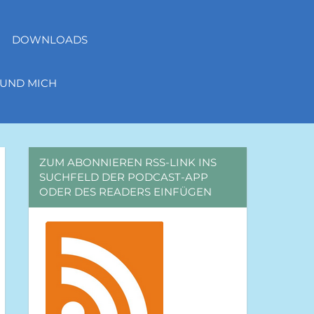
DOWNLOADS
 UND MICH
ZUM ABONNIEREN RSS-LINK INS
SUCHFELD DER PODCAST-APP
ODER DES READERS EINFÜGEN