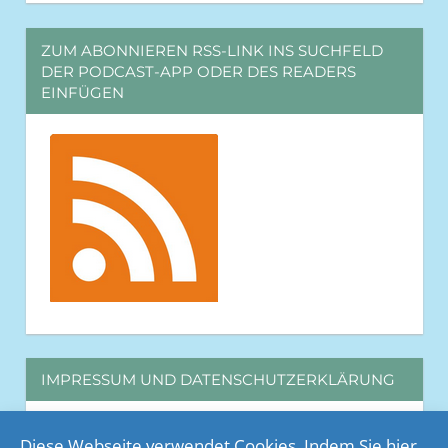
ZUM ABONNIEREN RSS-LINK INS SUCHFELD
DER PODCAST-APP ODER DES READERS
EINFÜGEN
IMPRESSUM UND DATENSCHUTZERKLÄRUNG
Weiterlesen
Diese Webseite verwendet Cookies. Indem Sie hier